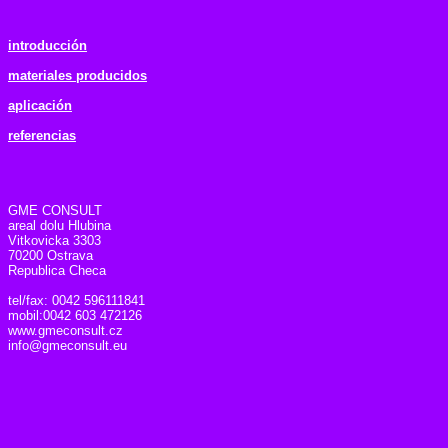
introducción
materiales producidos
aplicación
referencias
GME CONSULT
areal dolu Hlubina
Vitkovicka 3303
70200 Ostrava
Republica Checa
tel/fax: 0042 596111841
mobil:0042 603 472126
www.gmeconsult.cz
info@gmeconsult.eu