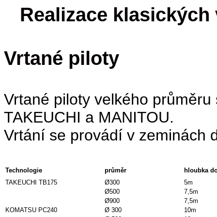
Realizace klasických 
Vrtané piloty
Vrtané piloty velkého průměru
TAKEUCHI a MANITOU.
Vrtání se provádí v zeminách do
Technologie
průměr
hloubka d
TAKEUCHI TB175
Ø300
5m
Ø500
7,5m
Ø900
7,5m
KOMATSU PC240
Ø 300
10m