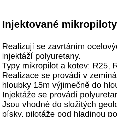
Injektované mikropiloty
Realizují se zavrtáním ocelovýc
injektáží polyuretany.
Typy mikropilot a kotev: R25, 
Realizace se provádí v zeminác
hloubky 15m výjimečně do hlo
Injektáže se provádí polyureta
Jsou vhodné do složitých geol
písky, pilotáže pod hladinou p