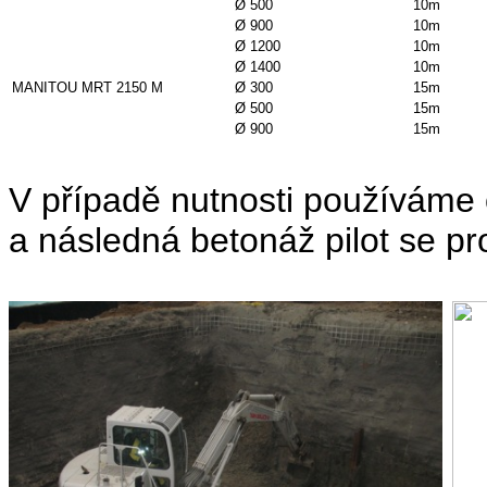
Ø 500
10m
Ø 900
10m
Ø 1200
10m
Ø 1400
10m
MANITOU MRT 2150 M
Ø 300
15m
Ø 500
15m
Ø 900
15m
V případě nutnosti používáme 
a následná betonáž pilot se p